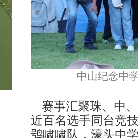
中山纪念中
赛事汇聚珠、中、
近百名选手同台竞
鸮啸啸队，濠头中