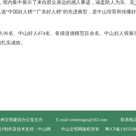
，馆内集中展示了来自群众身边的感人事迹，涵盖助人为乐、见
选“中国好人榜”“广东好人榜”的先进典型，是中山培育和传播
人96名、中山好人874名、各级道德模范百余名。中山好人馆
的扎实成效。
精神文明建设办公室主办
E-mail:wenmingzs@163.com
联系电话:0
计制作及技术支持：中山网
中山文明网版权所有
粤ICP备1303328