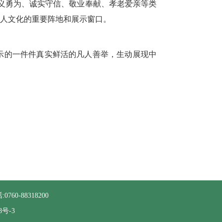
义勇为、诚实守信、敬业奉献、孝老爱亲等类
好人文化的重要阵地和展示窗口。
展示的一件件真实鲜活的凡人善举，生动展现中
760-88318200
8号-3