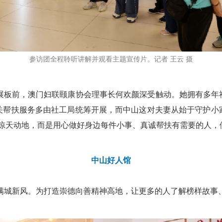
参访团全程聆听讲解并观看主题宣传片。记者 王云 摄
的展板前，澳门妇联颐康协会理事长何欢颜深受触动。她拥有多年
关帮扶服务多由社工局统筹开展，而中山这对夫妻从始于守护小
惊天动地，而是用心做好身边每件小事、真诚帮扶有需要的人，
中山好人馆
满城新风。为打造崇德向善精神高地，让更多的人了解榜样故事