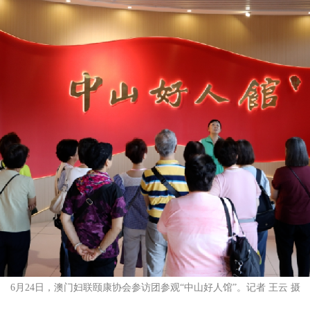
6月24日，澳门妇联颐康协会参访团参观“中山好人馆”。记者 王云 摄