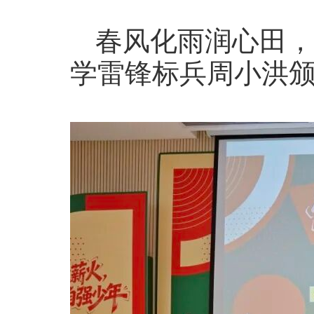
春风化雨润心田，
学雷锋标兵周小洪