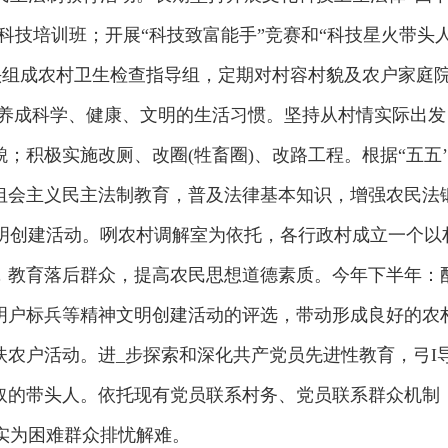
科技培训班；开展“科技致富能手”竞赛和“科技星火带头人
牵头组成农村卫生检查指导组，定期对村容村貌及农户家庭
民养成科学、健康、文明的生活习惯。坚持从村情实际出
；积极实施改厕、改圈(牲畜圈)、改路工程。根据“五五
狙会主义民主法制教育，普及法律基本知识，增强农民法
创建活动。咧农村调解室为依托，各行政村成立一个以
，教育落后群众，提高农民思想道德素质。今年下半年：
明户标兵等精神文明创建活动的评选，带动形成良好的农
扶农户活动。进_步探索和深化共产党员先进性教育，弓I
取的带头人。依托现有党员联系村务、党员联系群众机制
切实为困难群众排忧解难。