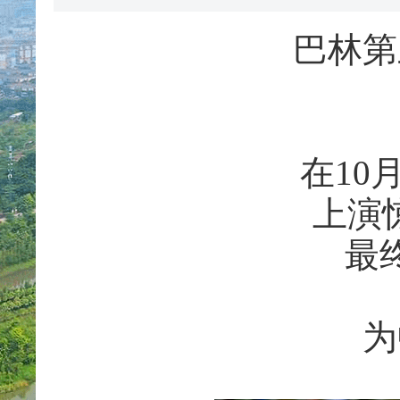
巴林第
在10
上演
最
为