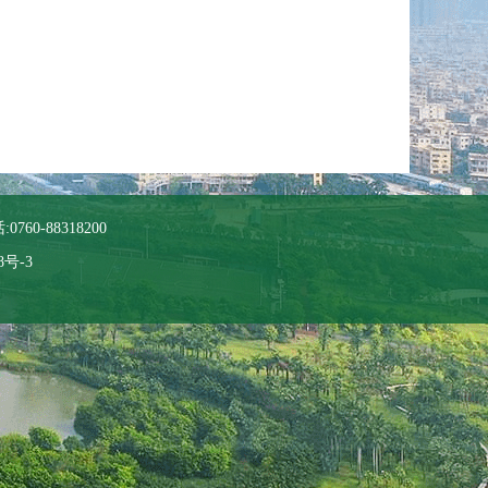
760-88318200
8号-3